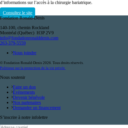
d’informations sur l’accès à la chirurgie bariatrique.
Consultez le site
Fondation Ronald-Denis
140-100, chemin Rockland
Montréal (Québec) H3P 2V9
info@fondationronalddenis.com
263-379-5559
Nous joindre
© Fondation Ronald-Denis 2026. Tous droits réservés.
Politique sur la protection de la vie privée
Nous soutenir
Faire un don
Évènements
Devenir bénévole
Nos partenaires
Demander un financement
S’inscrire à notre infolettre