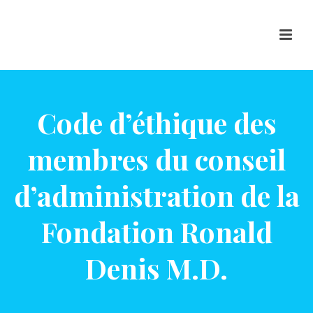
Code d’éthique des
membres du conseil
d’administration de la
Fondation Ronald
Denis M.D.